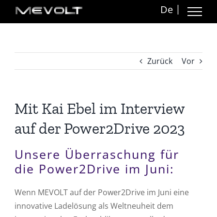
Zum
De
Inhalt
springen
Zurück
Vor
Mit Kai Ebel im Interview
auf der Power2Drive 2023
Unsere Überraschung für
die Power2Drive im Juni:
Wenn MEVOLT auf der Power2Drive im Juni eine
innovative Ladelösung als Weltneuheit dem