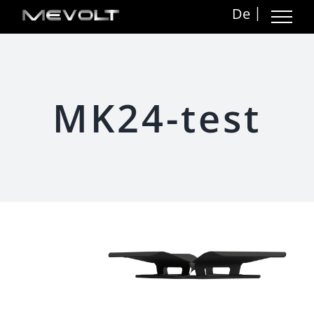
Zum
De
Inhalt
springen
MK24-test